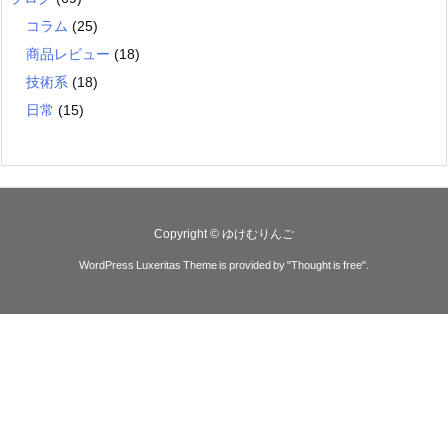
コラム
(25)
商品レビュー
(18)
技術系
(18)
日常
(15)
Copyright ©
ゆけむりんご
WordPress Luxeritas Theme is provided by "
Thought is free
".