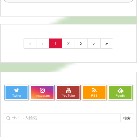
«
‹
1
2
3
›
»
Twitter
Instagram
YouTube
RSS
Feedly