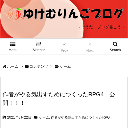
～そうだ、ブログ書こう～
«
»
Menu
Sidebar
Search
Prev
Next
ホーム
>
コンテンツ
>
ゲーム
作者がやる気出すためにつくったRPG4 公
開！！！
2021年8月22日
ゲーム
,
作者がやる気出すためにつくったRPG