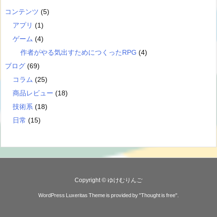
コンテンツ
(5)
アプリ
(1)
ゲーム
(4)
作者がやる気出すためにつくったRPG
(4)
ブログ
(69)
コラム
(25)
商品レビュー
(18)
技術系
(18)
日常
(15)
Copyright ©
ゆけむりんご
WordPress Luxeritas Theme is provided by "
Thought is free
".