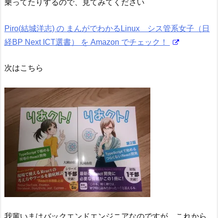
乗ってたりするので、見てみてください
Piro(結城洋志) の まんがでわかるLinux シス管系女子（日
経BP Next ICT選書） を Amazon でチェック！
次はこちら
我輩いまはバックエンドエンジニアなのですが、これから