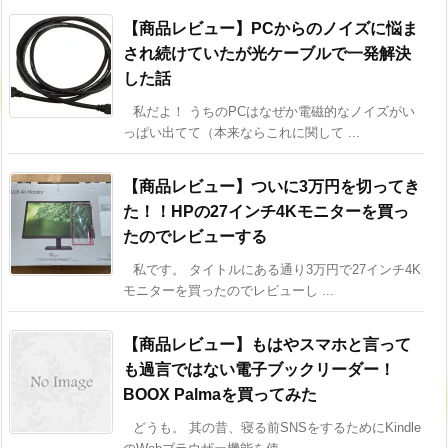
【商品レビュー】PCからのノイズに悩ま
され続けていたが光ケーブルで一発解決
した話
私だよ！ うちのPCはなぜか電磁的なノイズがい
っぱい出てて（本来ならこれに関して ...
【商品レビュー】ついに3万円を切ってき
た！！HPの27インチ4Kモニターを買っ
たのでレビューする
私です。 タイトルにある通り3万円で27インチ4K
モニターを買ったのでレビューし ...
【商品レビュー】もはやスマホと言って
も過言ではない電子ブックリーダー！
BOOX Palmaを買ってみた
どうも。 其の昔、寝る前SNSをするためにKindle