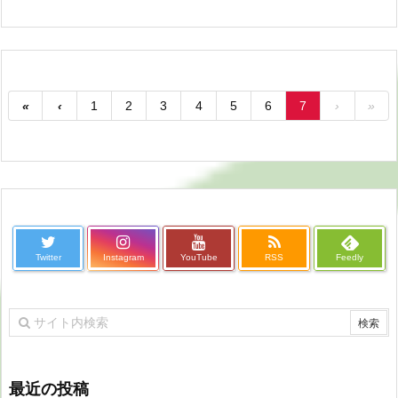
«
‹
1
2
3
4
5
6
7
›
»
Twitter
Instagram
YouTube
RSS
Feedly
最近の投稿