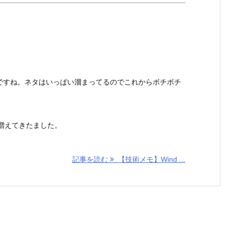
ですね。ネタはいっぱい溜まってるのでこれからボチボチ
増えてきたました。
記事を読む
【技術メモ】Wind ...